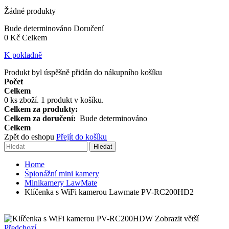
Žádné produkty
Bude determinováno
Doručení
0 Kč
Celkem
K pokladně
Produkt byl úspěšně přidán do nákupního košíku
Počet
Celkem
0
ks zboží.
1 produkt v košíku.
Celkem za produkty:
Celkem za doručení:
Bude determinováno
Celkem
Zpět do eshopu
Přejít do košíku
Hledat
Home
Špionážní mini kamery
Minikamery LawMate
Klíčenka s WiFi kamerou Lawmate PV-RC200HD2
Zobrazit větší
Předchozí