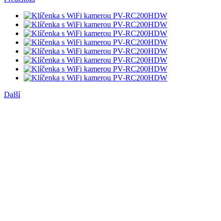
Další
Klíčenka s WiFi kamerou
Lawmate PV-RC200HD2
Kód skladu:
MK31
Dostupnost eshop:
Více než 5ks
Na prodejně v Praze:
V Pondělí 10.08.