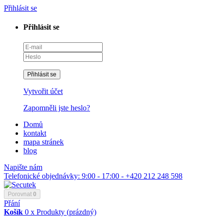
Přihlásit se
Přihlásit se
Přihlásit se
Vytvořit účet
Zapomněli jste heslo?
Domů
kontakt
mapa stránek
blog
Napište nám
Telefonické objednávky: 9:00 - 17:00 - +420 212 248 598
Porovnat
0
Přání
Košík
0
x
Produkty
(prázdný)