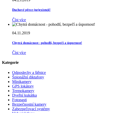
Duchové přece (ne)existují!
Číst více
04.11.2019
Chytrá domácnost - pohodlí, bezpečí a úspornost!
Číst více
Kategorie
Odposlechy a štěnice
Špionážní diktafony
Minikamery
GPS lokátory
Termokamery
Dveřní kukátka
Fotopasti
Bezpečnostní kamery
Zabezpečovací systémy