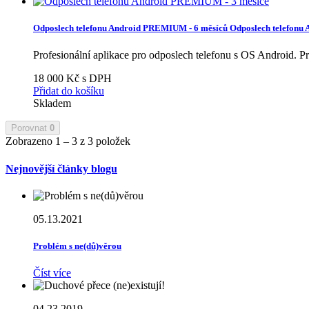
Odposlech telefonu Android PREMIUM - 6 měsíců
Odposlech telefonu
Profesionální aplikace pro odposlech telefonu s OS Android.
Pr
18 000 Kč s DPH
Přidat do košíku
Skladem
Porovnat
0
Zobrazeno 1 – 3 z 3 položek
Nejnovější články blogu
05.13.2021
Problém s ne(dů)věrou
Číst více
04.23.2019