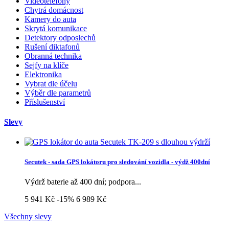
Videotelefony
Chytrá domácnost
Kamery do auta
Skrytá komunikace
Detektory odposlechů
Rušení diktafonů
Obranná technika
Sejfy na klíče
Elektronika
Vybrat dle účelu
Výběr dle parametrů
Příslušenství
Slevy
Secutek - sada GPS lokátoru pro sledování vozidla - výdž 400dní
Výdrž baterie až 400 dní; podpora...
5 941 Kč
-15%
6 989 Kč
Všechny slevy