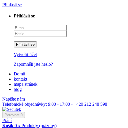
Přihlásit se
Přihlásit se
Přihlásit se
Vytvořit účet
Zapomněli jste heslo?
Domů
kontakt
mapa stránek
blog
Napište nám
Telefonické objednávky: 9:00 - 17:00 - +420 212 248 598
Porovnat
0
Přání
Košík
0
x
Produkty
(prázdný)