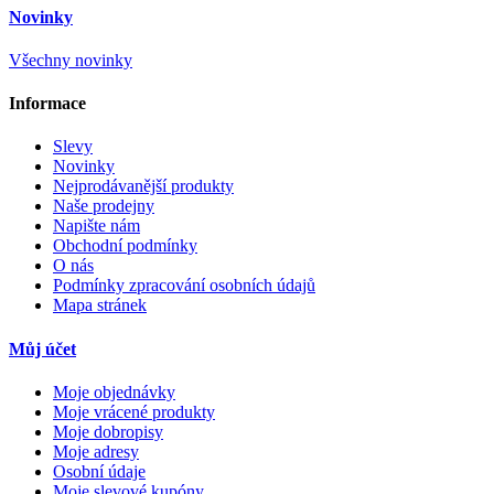
Novinky
Všechny novinky
Informace
Slevy
Novinky
Nejprodávanější produkty
Naše prodejny
Napište nám
Obchodní podmínky
O nás
Podmínky zpracování osobních údajů
Mapa stránek
Můj účet
Moje objednávky
Moje vrácené produkty
Moje dobropisy
Moje adresy
Osobní údaje
Moje slevové kupóny