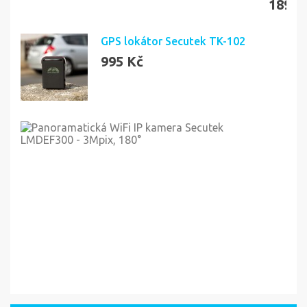
189 K
GPS lokátor Secutek TK-102
995 Kč
Pan
WiF
IP
kam
Sec
LMD
-
4Mp
360
6 4