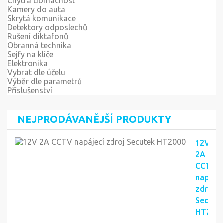
Chytrá domácnost
Kamery do auta
Skrytá komunikace
Detektory odposlechů
Rušení diktafonů
Obranná technika
Sejfy na klíče
Elektronika
Vybrat dle účelu
Výběr dle parametrů
Příslušenství
NEJPRODÁVANĚJŠÍ PRODUKTY
12V
2A
CCTV
napájec
zdroj
Secute
HT200