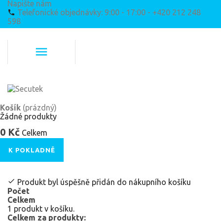
Napište nám
Telefonické objednávky: 9:00 - 17:00 - +420 212 248
598
Košík
(prázdný)
Žádné produkty
0 Kč
Celkem
K POKLADNĚ
Produkt byl úspěšně přidán do nákupního košíku
Počet
Celkem
1 produkt v košíku.
Celkem za produkty: